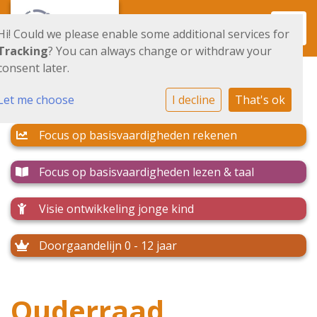
Toggl
Hi! Could we please enable some additional services for
Tracking
? You can always change or withdraw your
consent later.
Let me choose
I decline
That's ok
Focus op basisvaardigheden rekenen
Focus op basisvaardigheden lezen & taal
Visie ontwikkeling jonge kind
Doorgaandelijn 0 - 12 jaar
Ouderraad