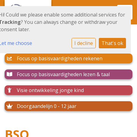
Toggl
Hi! Could we please enable some additional services for
Tracking
? You can always change or withdraw your
consent later.
Let me choose
I decline
That's ok
Focus op basisvaardigheden rekenen
Focus op basisvaardigheden lezen & taal
Visie ontwikkeling jonge kind
Doorgaandelijn 0 - 12 jaar
BSO